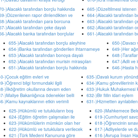
70-)Alacaklı tarafından borçlu hakkında
665-)Düzeltilmesi istenen 
69-)Düzenlenen rapor dinlendikten ve
664-)Alacaklı tarafından 
68-)Alacaklı tarafından para borcuna
663-)Alacaklı tarafından ç
67-)Alacaklı tarafından çeke dayalı
662-)Alacaklı tarafından o
66-)Alacaklı banka tarafından borçlular
661-)Alacaklı tarafından b
655-)Alacaklı tarafından borçlu aleyhine
650-)Davacı v
654-)Banka tarafından gönderilen ihtarnameye
649-)Her ağı
653-)Alacaklı tarafından bonoya dayalı
648-)Tarafla
652-)Alacaklı tarafından murisin mirasçıları
647-)Adli ve i
651-)Alacaklı tarafından borçlu hakkında
646-)Hasta h
0-)Çocuk eğitim evleri ve
635-)Davalı kurum yönün
9-)Öğrenci bilgi formundaki ilgili
634-)Kamu görevlilerinin k
8-)İlköğretim okullarına devam eden
633-)Hukuk Muhakemesi 
7-)Maliye Bakanlığınca ödenekler belli
632-)Bir fiilin idari eylem
6-)Kamu kaynaklarının etkin verimli
631-)Hizmetten ayrılabilen 
625-)Hükümlü ve tutukluların boş
620-)Mahkemece Beled
624-)Eğitim öğretim çalışmaları ile
619-)Cumhuriyet savcıl
623-)Hükümlülerin mümkün olan her
618-)Öğrencinin sınav
622-)Hükümlü ve tutuklulara verilecek
617-)Adliyelerde ve d
621-)Türk Medeni Kanununa göre
616-)Avrupa İnsan Ha