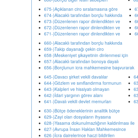
675-)Açıklanan ciro sıralamasına göre
6
674-)Alacaklı tarafından borçlu hakkında
6
673-)Düzenlenen rapor dinlendikten ve
6
672-)Düzenlenen rapor dinlendikten ve
6
671-)Düzenlenen rapor dinlendikten ve
6
660-)Alacaklı tarafından borçlu hakkında
659-)Takip dayanağı çekin ciro
658-)Meskeniyet şikayetinin dinlenmesi için
657-)Alacaklı tarafından bonoya dayalı
656-)Borçlunun icra mahkemesine başvurarak
645-)Davacı şirket vekili davalılar
64
644-)Gözlem ve sınıflandırma formunun
63
643-)Kalpleri ve hissiyatı olmayan
63
642-)İdari yargının görev alanı
63
641-)Davalı vekili devlet memurları
63
630-)Bütçe ödeneklerinin analitik bütçe
629-)Zayi olan dosyaların ihyasına
628-)Yasama dokunulmazlığının kaldırılması ile
627-)Avrupa İnsan Hakları Mahkemesince
626-)İcra dairelerince haczi bildirilen