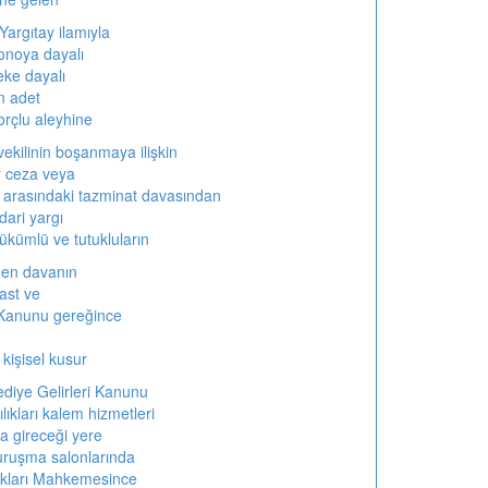
Yargıtay ilamıyla
bonoya dayalı
eke dayalı
n adet
orçlu aleyhine
ekilinin boşanmaya ilişkin
r ceza veya
r arasındaki tazminat davasından
dari yargı
ükümlü ve tutukluların
den davanın
ast ve
Kanunu gereğince
kişisel kusur
iye Gelirleri Kanunu
ıkları kalem hizmetleri
a gireceği yere
uruşma salonlarında
kları Mahkemesince