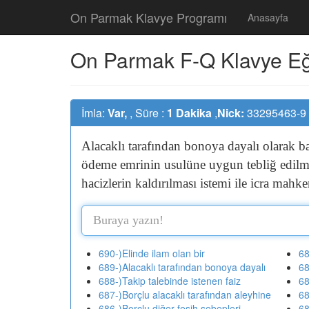
On Parmak Klavye Programı
Anasayfa
On Parmak F-Q Klavye Eğit
İmla:
Var,
, Süre :
1 Dakika
,
Nick:
33295463-9
Alacaklı
tarafından
bonoya
dayalı
olarak
b
ödeme
emrinin
usulüne
uygun
tebliğ
edil
hacizlerin
kaldırılması
istemi
ile
icra
mahke
690-)Elinde ilam olan bir
68
689-)Alacaklı tarafından bonoya dayalı
68
688-)Takip talebinde istenen faiz
68
687-)Borçlu alacaklı tarafından aleyhine
68
686-)Borçlu diğer fesih sebepleri
68