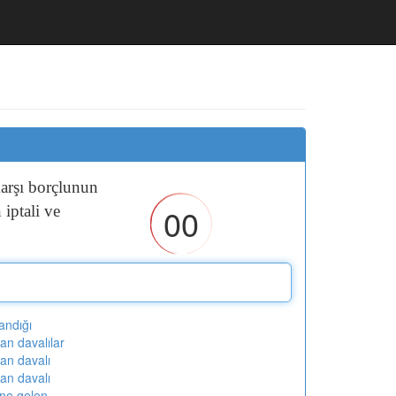
arşı
borçlunun
00
n
iptali
ve
andığı
dan davalılar
dan davalı
dan davalı
ne gelen