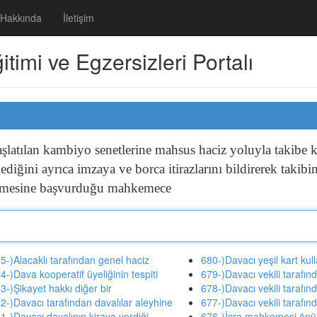
Hakkında
İletişim
imi ve Egzersizleri Portalı
aşlatılan
kambiyo
senetlerine
mahsus
haciz
yoluyla
takibe
k
mediğini
ayrıca
imzaya
ve
borca
itirazlarını
bildirerek
takibi
mesine
başvurduğu
mahkemece
5-)Alacaklı tarafından genel haciz
680-)Davacı yeşil kart kull
4-)Dava kooperatif üyeliğinin tespiti
679-)Davacı vekili tarafın
3-)Şikayet hakkı diğer bir
678-)Davacı vekili tarafın
2-)Davacı tarafından davalılar aleyhine
677-)Davacı vekili tarafın
1-)Davacı davalının kiraya verdiği
676-)İcra mahkemesi önü