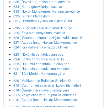
635-)Davalı kurum yönünden davanın
634-)Kamu görevlilerinin kast ve
633-)Hukuk Muhakemesi Kanunu gereğince
632-)Bir fiilin idari eylem
631-)Hizmetten ayrılabilen kişisel kusur
630-)Bütçe ödeneklerinin analitik bütçe
629-)Zayi olan dosyaların ihyasına
628-)Yasama dokunulmazlığının kaldırılması ile
627-)Avrupa İnsan Hakları Mahkemesince
626-)İcra dairelerince haczi bildirilen
625-)Hükümlü ve tutukluların boş
624-)Eğitim öğretim çalışmaları ile
623-)Hükümlülerin mümkün olan her
622-)Hükümlü ve tutuklulara verilecek
621-)Türk Medeni Kanununa göre
620-)Mahkemece Belediye Gelirleri Kanunu
619-)Cumhuriyet savcılıkları kalem hizmetleri
618-)Öğrencinin sınava gireceği yere
617-)Adliyelerde ve duruşma salonlarında
616-)Avrupa İnsan Hakları Mahkemesince
615-)Resmi yazışmalarda dikkat edilmesi