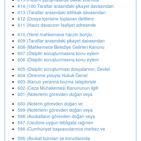
614-)100 Taraflar arasındaki şikayet davasından
613-)Taraflar arasındaki istihkak davasından
612-)Dosya içerisine toplanan delillere
611-)Haciz davacının faaliyet adresinde
610-)Yerel mahkemece haczin borçlu
609-)Taraflar arasındaki şikayet davasından
608-)Mahkemece Belediye Gelirleri Kanunu
607-)Disiplin soruşturmasına konu eylem
606-)Disiplin soruşturmasına konu eylem
605-)Disiplin soruşturması dosyalarının, Devlet
604-)Direnme yoluyla Hukuk Genel
603-)Kanun yararına bozma talepleriyle
602-)Ceza Muhakemesi Kanununun ilgili
601-)Noterlerin görevden doğan veya
600-)Noterin görevden doğan ve
599-)Noterlerin görevden doğan veya
598-)Avukatların görevden doğan veya
597-)Usulüne uygun tebligata rağmen
596-)Cumhuriyet başsavcılarınca merkez ve
595-)Avukat büroları ve konutlarında