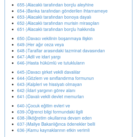
655-)Alacaklı tarafından borçlu aleyhine
654-)Banka tarafından gönderilen ihtarnameye
653-)Alacaklı tarafından bonoya dayalı
652-)Alacaklı tarafından murisin mirasçıları
651-)Alacaklı tarafından borçlu hakkında
650-)Davacı vekilinin boşanmaya ilişkin
649-)Her ağır ceza veya
648-)Taraflar arasındaki tazminat davasından
647-)Adli ve idari yargı
646-)Hasta hükümlü ve tutukluların
645-)Davacı şirket vekili davalılar
644-)Gözlem ve sınıflandırma formunun
643-)Kalpleri ve hissiyatı olmayan
642-)İdari yargının görev alanı
641-)Davalı vekili devlet memurları
640-)Çocuk eğitim evleri ve
639-)Öğrenci bilgi formundaki ilgili
638-)İlköğretim okullarına devam eden
637-)Maliye Bakanlığınca ödenekler belli
636-)Kamu kaynaklarının etkin verimli