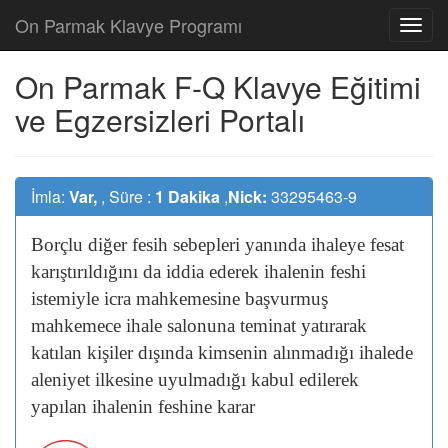
On Parmak Klavye Programı
On Parmak F-Q Klavye Eğitimi
ve Egzersizleri Portalı
İmla:
Var,
, Süre :
1 Dakika
,
Nick:
33295463-9
Borçlu
diğer
fesih
sebepleri
yanında
ihaleye
fesat
karıştırıldığını
da
iddia
ederek
ihalenin
feshi
istemiyle
icra
mahkemesine
başvurmuş
mahkemece
ihale
salonuna
teminat
yatırarak
katılan
kişiler
dışında
kimsenin
alınmadığı
ihalede
aleniyet
ilkesine
uyulmadığı
kabul
edilerek
yapılan
ihalenin
feshine
karar