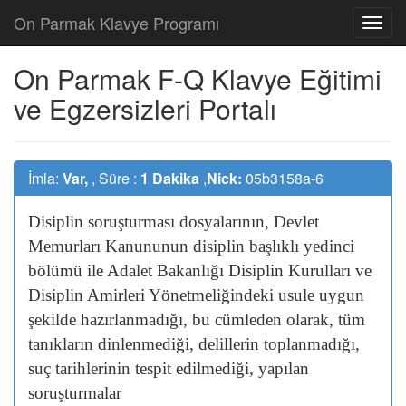
On Parmak Klavye Programı
On Parmak F-Q Klavye Eğitimi
ve Egzersizleri Portalı
İmla:
Var,
, Süre :
1 Dakika
,
Nick:
05b3158a-6
Disiplin
soruşturması
dosyalarının,
Devlet
Memurları
Kanununun
disiplin
başlıklı
yedinci
bölümü
ile
Adalet
Bakanlığı
Disiplin
Kurulları
ve
Disiplin
Amirleri
Yönetmeliğindeki
usule
uygun
şekilde
hazırlanmadığı,
bu
cümleden
olarak,
tüm
tanıkların
dinlenmediği,
delillerin
toplanmadığı,
suç
tarihlerinin
tespit
edilmediği,
yapılan
soruşturmalar