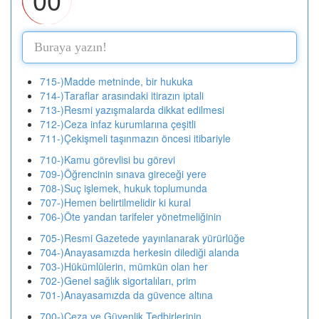
715-)Madde metninde, bir hukuka
714-)Taraflar arasındaki itirazın iptali
713-)Resmi yazışmalarda dikkat edilmesi
712-)Ceza infaz kurumlarına çeşitli
711-)Çekişmeli taşınmazın öncesi itibariyle
710-)Kamu görevlisi bu görevi
709-)Öğrencinin sınava gireceği yere
708-)Suç işlemek, hukuk toplumunda
707-)Hemen belirtilmelidir ki kural
706-)Öte yandan tarifeler yönetmeliğinin
705-)Resmi Gazetede yayınlanarak yürürlüğe
704-)Anayasamızda herkesin dilediği alanda
703-)Hükümlülerin, mümkün olan her
702-)Genel sağlık sigortalıları, prim
701-)Anayasamızda da güvence altına
700-)Ceza ve Güvenlik Tedbirlerinin