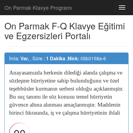
On Parmak Klavye Programı
On Parmak F-Q Klavye Eğitimi
ve Egzersizleri Portalı
İmla:
Var,
, Süre :
1 Dakika
,
Nick:
05b3158a-6
Anayasamızda
herkesin
dilediği
alanda
çalışma
ve
sözleşme
hürriyetine
sahip
bulunduğunu
ve
özel
teşebbüsler
kurmanın
serbest
olduğu
açıklanmıştır.
Bu
suç
tanımı
ile
söz
konusu
temel
hürriyetin
güvence
altına
alınması
amaçlanmıştır.
Maddenin
birinci
fıkrasında,
iş
ve
çalışma
hürriyetinin
ihlali
00