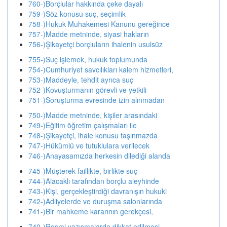
760-)Borçlular hakkında çeke dayalı
759-)Söz konusu suç, seçimlik
758-)Hukuk Muhakemesi Kanunu gereğince
757-)Madde metninde, siyasi hakların
756-)Şikayetçi borçluların ihalenin usulsüz
755-)Suç işlemek, hukuk toplumunda
754-)Cumhuriyet savcılıkları kalem hizmetleri,
753-)Maddeyle, tehdit ayrıca suç
752-)Kovuşturmanın görevli ve yetkili
751-)Soruşturma evresinde izin alınmadan
750-)Madde metninde, kişiler arasındaki
749-)Eğitim öğretim çalışmaları ile
748-)Şikayetçi, ihale konusu taşınmazda
747-)Hükümlü ve tutuklulara verilecek
746-)Anayasamızda herkesin dilediği alanda
745-)Müşterek faillikte, birlikte suç
744-)Alacaklı tarafından borçlu aleyhinde
743-)Kişi, gerçekleştirdiği davranışın hukuki
742-)Adliyelerde ve duruşma salonlarında
741-)Bir mahkeme kararının gerekçesi,
740-)Resmi yazışmalarda dikkat edilmesi