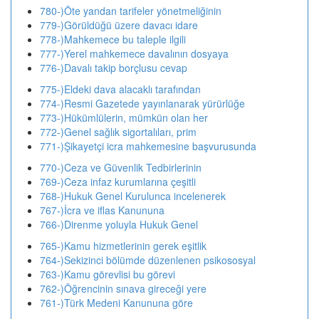
780-)Öte yandan tarifeler yönetmeliğinin
779-)Görüldüğü üzere davacı idare
778-)Mahkemece bu taleple ilgili
777-)Yerel mahkemece davalının dosyaya
776-)Davalı takip borçlusu cevap
775-)Eldeki dava alacaklı tarafından
774-)Resmi Gazetede yayınlanarak yürürlüğe
773-)Hükümlülerin, mümkün olan her
772-)Genel sağlık sigortalıları, prim
771-)Şikayetçi icra mahkemesine başvurusunda
770-)Ceza ve Güvenlik Tedbirlerinin
769-)Ceza infaz kurumlarına çeşitli
768-)Hukuk Genel Kurulunca incelenerek
767-)İcra ve iflas Kanununa
766-)Direnme yoluyla Hukuk Genel
765-)Kamu hizmetlerinin gerek eşitlik
764-)Sekizinci bölümde düzenlenen psikososyal
763-)Kamu görevlisi bu görevi
762-)Öğrencinin sınava gireceği yere
761-)Türk Medeni Kanununa göre