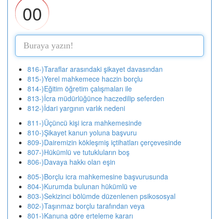
00
816-)Taraflar arasındaki şikayet davasından
815-)Yerel mahkemece haczin borçlu
814-)Eğitim öğretim çalışmaları ile
813-)İcra müdürlüğünce haczedilip seferden
812-)İdari yargının varlık nedeni
811-)Üçüncü kişi icra mahkemesinde
810-)Şikayet kanun yoluna başvuru
809-)Dairemizin kökleşmiş içtihatları çerçevesinde
807-)Hükümlü ve tutukluların boş
806-)Davaya hakkı olan eşin
805-)Borçlu icra mahkemesine başvurusunda
804-)Kurumda bulunan hükümlü ve
803-)Sekizinci bölümde düzenlenen psikososyal
802-)Taşınmaz borçlu tarafından veya
801-)Kanuna göre erteleme kararı