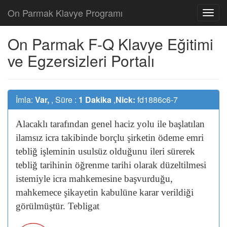
On Parmak Klavye Programı
On Parmak F-Q Klavye Eğitimi
ve Egzersizleri Portalı
İmla:
Var,
, Süre :
1 Dakika
,
Nick:
fd1886c6-7
Alacaklı
tarafından
genel
haciz
yolu
ile
başlatılan
ilamsız
icra
takibinde
borçlu
şirketin
ödeme
emri
tebliğ
işleminin
usulsüz
olduğunu
ileri
sürerek
tebliğ
tarihinin
öğrenme
tarihi
olarak
düzeltilmesi
istemiyle
icra
mahkemesine
başvurduğu,
mahkemece
şikayetin
kabulüne
karar
verildiği
görülmüştür.
Tebligat