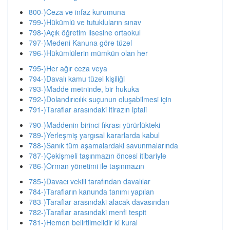
800-)Ceza ve infaz kurumuna
799-)Hükümlü ve tutukluların sınav
798-)Açık öğretim lisesine ortaokul
797-)Medeni Kanuna göre tüzel
796-)Hükümlülerin mümkün olan her
795-)Her ağır ceza veya
794-)Davalı kamu tüzel kişiliği
793-)Madde metninde, bir hukuka
792-)Dolandırıcılık suçunun oluşabilmesi için
791-)Taraflar arasındaki itirazın iptali
790-)Maddenin birinci fıkrası yürürlükteki
789-)Yerleşmiş yargısal kararlarda kabul
788-)Sanık tüm aşamalardaki savunmalarında
787-)Çekişmeli taşınmazın öncesi itibariyle
786-)Orman yönetimi ile taşınmazın
785-)Davacı vekili tarafından davalılar
784-)Tarafların kanunda tanımı yapılan
783-)Taraflar arasındaki alacak davasından
782-)Taraflar arasındaki menfi tespit
781-)Hemen belirtilmelidir ki kural