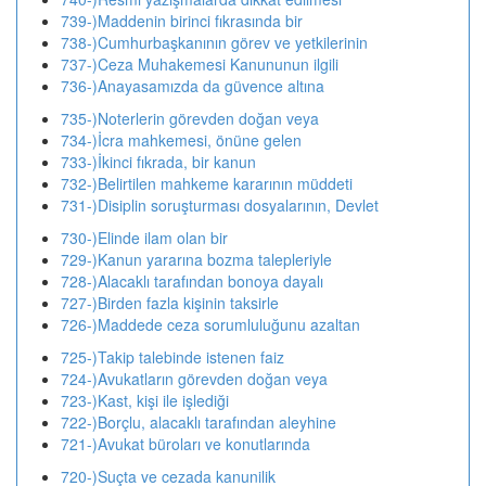
739-)Maddenin birinci fıkrasında bir
738-)Cumhurbaşkanının görev ve yetkilerinin
737-)Ceza Muhakemesi Kanununun ilgili
736-)Anayasamızda da güvence altına
735-)Noterlerin görevden doğan veya
734-)İcra mahkemesi, önüne gelen
733-)İkinci fıkrada, bir kanun
732-)Belirtilen mahkeme kararının müddeti
731-)Disiplin soruşturması dosyalarının, Devlet
730-)Elinde ilam olan bir
729-)Kanun yararına bozma talepleriyle
728-)Alacaklı tarafından bonoya dayalı
727-)Birden fazla kişinin taksirle
726-)Maddede ceza sorumluluğunu azaltan
725-)Takip talebinde istenen faiz
724-)Avukatların görevden doğan veya
723-)Kast, kişi ile işlediği
722-)Borçlu, alacaklı tarafından aleyhine
721-)Avukat büroları ve konutlarında
720-)Suçta ve cezada kanunilik