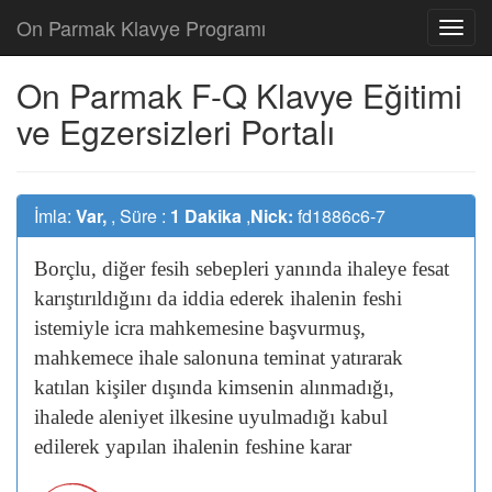
On Parmak Klavye Programı
On Parmak F-Q Klavye Eğitimi
ve Egzersizleri Portalı
İmla:
Var,
, Süre :
1 Dakika
,
Nick:
fd1886c6-7
Borçlu,
diğer
fesih
sebepleri
yanında
ihaleye
fesat
karıştırıldığını
da
iddia
ederek
ihalenin
feshi
istemiyle
icra
mahkemesine
başvurmuş,
mahkemece
ihale
salonuna
teminat
yatırarak
katılan
kişiler
dışında
kimsenin
alınmadığı,
ihalede
aleniyet
ilkesine
uyulmadığı
kabul
edilerek
yapılan
ihalenin
feshine
karar