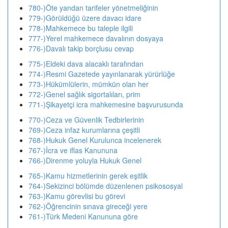
780-)Öte yandan tarifeler yönetmeliğinin
779-)Görüldüğü üzere davacı idare
778-)Mahkemece bu taleple ilgili
777-)Yerel mahkemece davalının dosyaya
776-)Davalı takip borçlusu cevap
775-)Eldeki dava alacaklı tarafından
774-)Resmi Gazetede yayınlanarak yürürlüğe
773-)Hükümlülerin, mümkün olan her
772-)Genel sağlık sigortalıları, prim
771-)Şikayetçi icra mahkemesine başvurusunda
770-)Ceza ve Güvenlik Tedbirlerinin
769-)Ceza infaz kurumlarına çeşitli
768-)Hukuk Genel Kurulunca incelenerek
767-)İcra ve iflas Kanununa
766-)Direnme yoluyla Hukuk Genel
765-)Kamu hizmetlerinin gerek eşitlik
764-)Sekizinci bölümde düzenlenen psikososyal
763-)Kamu görevlisi bu görevi
762-)Öğrencinin sınava gireceği yere
761-)Türk Medeni Kanununa göre