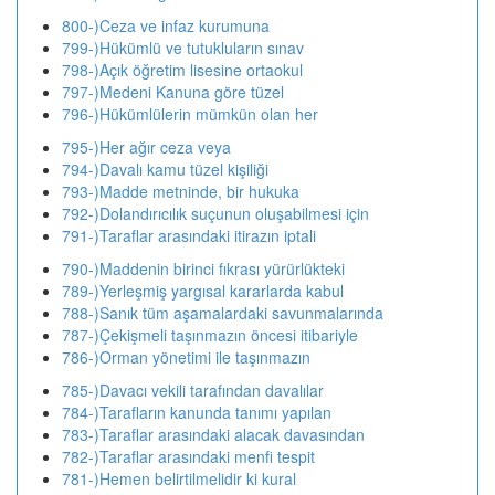
800-)Ceza ve infaz kurumuna
799-)Hükümlü ve tutukluların sınav
798-)Açık öğretim lisesine ortaokul
797-)Medeni Kanuna göre tüzel
796-)Hükümlülerin mümkün olan her
795-)Her ağır ceza veya
794-)Davalı kamu tüzel kişiliği
793-)Madde metninde, bir hukuka
792-)Dolandırıcılık suçunun oluşabilmesi için
791-)Taraflar arasındaki itirazın iptali
790-)Maddenin birinci fıkrası yürürlükteki
789-)Yerleşmiş yargısal kararlarda kabul
788-)Sanık tüm aşamalardaki savunmalarında
787-)Çekişmeli taşınmazın öncesi itibariyle
786-)Orman yönetimi ile taşınmazın
785-)Davacı vekili tarafından davalılar
784-)Tarafların kanunda tanımı yapılan
783-)Taraflar arasındaki alacak davasından
782-)Taraflar arasındaki menfi tespit
781-)Hemen belirtilmelidir ki kural