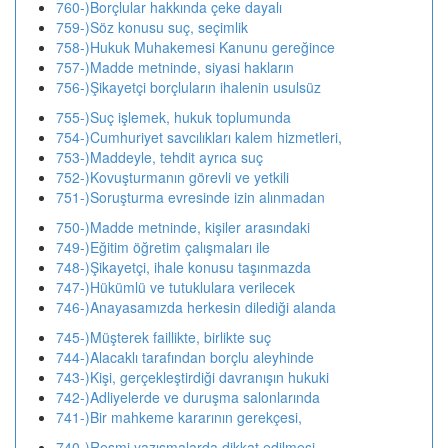
760-)Borçlular hakkında çeke dayalı
759-)Söz konusu suç, seçimlik
758-)Hukuk Muhakemesi Kanunu gereğince
757-)Madde metninde, siyasi hakların
756-)Şikayetçi borçluların ihalenin usulsüz
755-)Suç işlemek, hukuk toplumunda
754-)Cumhuriyet savcılıkları kalem hizmetleri,
753-)Maddeyle, tehdit ayrıca suç
752-)Kovuşturmanın görevli ve yetkili
751-)Soruşturma evresinde izin alınmadan
750-)Madde metninde, kişiler arasındaki
749-)Eğitim öğretim çalışmaları ile
748-)Şikayetçi, ihale konusu taşınmazda
747-)Hükümlü ve tutuklulara verilecek
746-)Anayasamızda herkesin dilediği alanda
745-)Müşterek faillikte, birlikte suç
744-)Alacaklı tarafından borçlu aleyhinde
743-)Kişi, gerçekleştirdiği davranışın hukuki
742-)Adliyelerde ve duruşma salonlarında
741-)Bir mahkeme kararının gerekçesi,
740-)Resmi yazışmalarda dikkat edilmesi