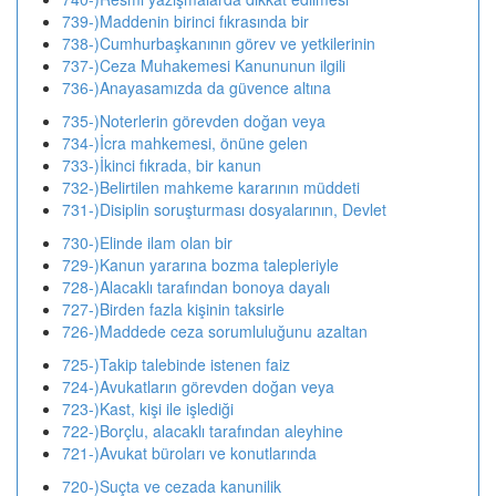
739-)Maddenin birinci fıkrasında bir
738-)Cumhurbaşkanının görev ve yetkilerinin
737-)Ceza Muhakemesi Kanununun ilgili
736-)Anayasamızda da güvence altına
735-)Noterlerin görevden doğan veya
734-)İcra mahkemesi, önüne gelen
733-)İkinci fıkrada, bir kanun
732-)Belirtilen mahkeme kararının müddeti
731-)Disiplin soruşturması dosyalarının, Devlet
730-)Elinde ilam olan bir
729-)Kanun yararına bozma talepleriyle
728-)Alacaklı tarafından bonoya dayalı
727-)Birden fazla kişinin taksirle
726-)Maddede ceza sorumluluğunu azaltan
725-)Takip talebinde istenen faiz
724-)Avukatların görevden doğan veya
723-)Kast, kişi ile işlediği
722-)Borçlu, alacaklı tarafından aleyhine
721-)Avukat büroları ve konutlarında
720-)Suçta ve cezada kanunilik