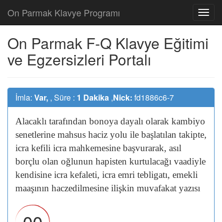
On Parmak Klavye Programı
On Parmak F-Q Klavye Eğitimi
ve Egzersizleri Portalı
İmla:
Var,
, Süre :
1 Dakika
,
Nick:
fd1886c6-7
Alacaklı
tarafından
bonoya
dayalı
olarak
kambiyo
senetlerine
mahsus
haciz
yolu
ile
başlatılan
takipte,
icra
kefili
icra
mahkemesine
başvurarak,
asıl
borçlu
olan
oğlunun
hapisten
kurtulacağı
vaadiyle
kendisine
icra
kefaleti,
icra
emri
tebligatı,
emekli
maaşının
haczedilmesine
ilişkin
muvafakat
yazısı
00