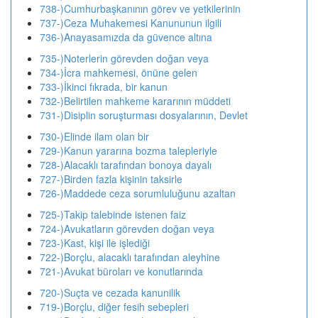
738-)Cumhurbaşkanının görev ve yetkilerinin
737-)Ceza Muhakemesi Kanununun ilgili
736-)Anayasamızda da güvence altına
735-)Noterlerin görevden doğan veya
734-)İcra mahkemesi, önüne gelen
733-)İkinci fıkrada, bir kanun
732-)Belirtilen mahkeme kararının müddeti
731-)Disiplin soruşturması dosyalarının, Devlet
730-)Elinde ilam olan bir
729-)Kanun yararına bozma talepleriyle
728-)Alacaklı tarafından bonoya dayalı
727-)Birden fazla kişinin taksirle
726-)Maddede ceza sorumluluğunu azaltan
725-)Takip talebinde istenen faiz
724-)Avukatların görevden doğan veya
723-)Kast, kişi ile işlediği
722-)Borçlu, alacaklı tarafından aleyhine
721-)Avukat büroları ve konutlarında
720-)Suçta ve cezada kanunilik
719-)Borçlu, diğer fesih sebepleri