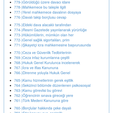
779-)Görüldüğü üzere davacı idare
778-)Mahkemece bu taleple ilgili
777-)Yerel mahkemece davalının dosyaya
776-)Davalı takip borçlusu cevap
775-)Eldeki dava alacaklı tarafından
774-)Resmi Gazetede yayınlanarak yürürlüğe
773-)Hükümlülerin, mümkün olan her
772-)Genel sağlık sigortalıları, prim
771-)Şikayetçi icra mahkemesine başvurusunda
770-)Ceza ve Güvenlik Tedbirlerinin
769-)Ceza infaz kurumlarına çeşitli
768-)Hukuk Genel Kurulunca incelenerek
767-)İcra ve iflas Kanununa
766-)Direnme yoluyla Hukuk Genel
765-)Kamu hizmetlerinin gerek eşitlik
764-)Sekizinci bölümde düzenlenen psikososyal
763-)Kamu görevlisi bu görevi
762-)Öğrencinin sınava gireceği yere
761-)Türk Medeni Kanununa göre
760-)Borçlular hakkında çeke dayalı