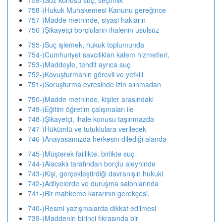
759-)Söz konusu suç, seçimlik
758-)Hukuk Muhakemesi Kanunu gereğince
757-)Madde metninde, siyasi hakların
756-)Şikayetçi borçluların ihalenin usulsüz
755-)Suç işlemek, hukuk toplumunda
754-)Cumhuriyet savcılıkları kalem hizmetleri,
753-)Maddeyle, tehdit ayrıca suç
752-)Kovuşturmanın görevli ve yetkili
751-)Soruşturma evresinde izin alınmadan
750-)Madde metninde, kişiler arasındaki
749-)Eğitim öğretim çalışmaları ile
748-)Şikayetçi, ihale konusu taşınmazda
747-)Hükümlü ve tutuklulara verilecek
746-)Anayasamızda herkesin dilediği alanda
745-)Müşterek faillikte, birlikte suç
744-)Alacaklı tarafından borçlu aleyhinde
743-)Kişi, gerçekleştirdiği davranışın hukuki
742-)Adliyelerde ve duruşma salonlarında
741-)Bir mahkeme kararının gerekçesi,
740-)Resmi yazışmalarda dikkat edilmesi
739-)Maddenin birinci fıkrasında bir