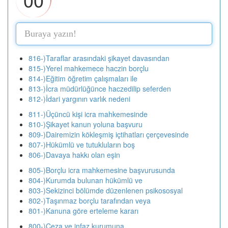
816-)Taraflar arasındaki şikayet davasından
815-)Yerel mahkemece haczin borçlu
814-)Eğitim öğretim çalışmaları ile
813-)İcra müdürlüğünce haczedilip seferden
812-)İdari yargının varlık nedeni
811-)Üçüncü kişi icra mahkemesinde
810-)Şikayet kanun yoluna başvuru
809-)Dairemizin kökleşmiş içtihatları çerçevesinde
807-)Hükümlü ve tutukluların boş
806-)Davaya hakkı olan eşin
805-)Borçlu icra mahkemesine başvurusunda
804-)Kurumda bulunan hükümlü ve
803-)Sekizinci bölümde düzenlenen psikososyal
802-)Taşınmaz borçlu tarafından veya
801-)Kanuna göre erteleme kararı
800-)Ceza ve infaz kurumuna