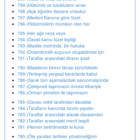
799-)Hükümlü ve tutukluların sınav
798-)Açık öğretim lisesine ortaokul
797-)Medeni Kanuna göre tüzel
796-)Hükümlülerin mümkün olan her
795-)Her ağır ceza veya
794-)Davalı kamu tüzel kişiliği
793-)Madde metninde, bir hukuka
792-)Dolandırıcılık suçunun oluşabilmesi için
791-)Taraflar arasındaki itirazın iptali
790-)Maddenin birinci fıkrası yürürlükteki
789-)Yerleşmiş yargısal kararlarda kabul
788-)Sanık tüm aşamalardaki savunmalarında
787-)Çekişmeli taşınmazın öncesi itibariyle
786-)Orman yönetimi ile taşınmazın
785-)Davacı vekili tarafından davalılar
784-)Tarafların kanunda tanımı yapılan
783-)Taraflar arasındaki alacak davasından
782-)Taraflar arasındaki menfi tespit
781-)Hemen belirtilmelidir ki kural
780-)Öte yandan tarifeler yönetmeliğinin