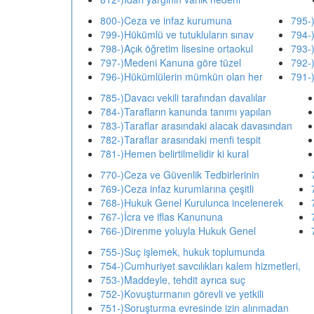
800-)Ceza ve infaz kurumuna
795-
799-)Hükümlü ve tutukluların sınav
794-)
798-)Açık öğretim lisesine ortaokul
793-
797-)Medeni Kanuna göre tüzel
792-)
796-)Hükümlülerin mümkün olan her
791-)
785-)Davacı vekili tarafından davalılar
784-)Tarafların kanunda tanımı yapılan
783-)Taraflar arasındaki alacak davasından
782-)Taraflar arasındaki menfi tespit
781-)Hemen belirtilmelidir ki kural
770-)Ceza ve Güvenlik Tedbirlerinin
769-)Ceza infaz kurumlarına çeşitli
768-)Hukuk Genel Kurulunca incelenerek
767-)İcra ve iflas Kanununa
766-)Direnme yoluyla Hukuk Genel
755-)Suç işlemek, hukuk toplumunda
754-)Cumhuriyet savcılıkları kalem hizmetleri,
753-)Maddeyle, tehdit ayrıca suç
752-)Kovuşturmanın görevli ve yetkili
751-)Soruşturma evresinde izin alınmadan