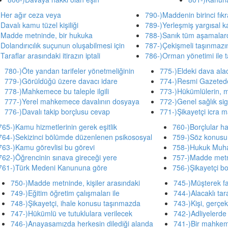
)Her ağır ceza veya
790-)Maddenin birinci fıkr
Davalı kamu tüzel kişiliği
789-)Yerleşmiş yargısal k
)Madde metninde, bir hukuka
788-)Sanık tüm aşamalar
Dolandırıcılık suçunun oluşabilmesi için
787-)Çekişmeli taşınmazın 
Taraflar arasındaki itirazın iptali
786-)Orman yönetimi ile 
780-)Öte yandan tarifeler yönetmeliğinin
775-)Eldeki dava alac
779-)Görüldüğü üzere davacı idare
774-)Resmi Gazetede
778-)Mahkemece bu taleple ilgili
773-)Hükümlülerin, 
777-)Yerel mahkemece davalının dosyaya
772-)Genel sağlık sigo
776-)Davalı takip borçlusu cevap
771-)Şikayetçi icra
765-)Kamu hizmetlerinin gerek eşitlik
760-)Borçlular h
764-)Sekizinci bölümde düzenlenen psikososyal
759-)Söz konusu 
763-)Kamu görevlisi bu görevi
758-)Hukuk Muh
762-)Öğrencinin sınava gireceği yere
757-)Madde metni
761-)Türk Medeni Kanununa göre
756-)Şikayetçi bo
750-)Madde metninde, kişiler arasındaki
745-)Müşterek fail
749-)Eğitim öğretim çalışmaları ile
744-)Alacaklı tar
748-)Şikayetçi, ihale konusu taşınmazda
743-)Kişi, gerçek
747-)Hükümlü ve tutuklulara verilecek
742-)Adliyelerde
746-)Anayasamızda herkesin dilediği alanda
741-)Bir mahkeme