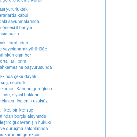
ası yürürlükteki
ararlarda kabul
daki savunmalarında
öncesi itibariyle
taşınmazın
aklı tarafından
 yayınlanarak yürürlüğe
mümkün olan her
rtalıları, prim
 mahkemesine başvurusunda
akkında çeke dayalı
suç, seçimlik
akemesi Kanunu gereğince
nde, siyasi hakların
rçluların ihalenin usulsüz
likte, birlikte suç
afından borçlu aleyhinde
leştirdiği davranışın hukuki
 ve duruşma salonlarında
 kararının gerekçesi,