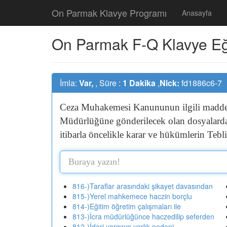
On Parmak Klavye Programı
Anasayfa
On Parmak F-Q Klavye Eğit
İmla:
Var,
, Süre :
1 Dakika
,
Nick:
fd1886c6-7
Ceza
Muhakemesi
Kanununun
ilgili
madd
Müdürlüğüne
gönderilecek
olan
dosyalar
itibarla
öncelikle
karar
ve
hükümlerin
Tebl
816-)Taraflar arasındaki şikayet davasından
815-)Yerel mahkemece haczin borçlu
814-)Eğitim öğretim çalışmaları ile
813-)İcra müdürlüğünce haczedilip seferden
812-)İdari yargının varlık nedeni