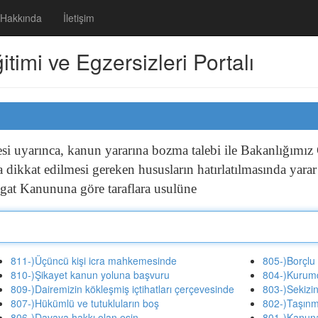
Hakkında
İletişim
imi ve Egzersizleri Portalı
esi
uyarınca,
kanun
yararına
bozma
talebi
ile
Bakanlığımız
da
dikkat
edilmesi
gereken
hususların
hatırlatılmasında
yara
igat
Kanununa
göre
taraflara
usulüne
811-)Üçüncü kişi icra mahkemesinde
805-)Borçlu
810-)Şikayet kanun yoluna başvuru
804-)Kurum
809-)Dairemizin kökleşmiş içtihatları çerçevesinde
803-)Sekizi
807-)Hükümlü ve tutukluların boş
802-)Taşınm
806-)Davaya hakkı olan eşin
801-)Kanuna