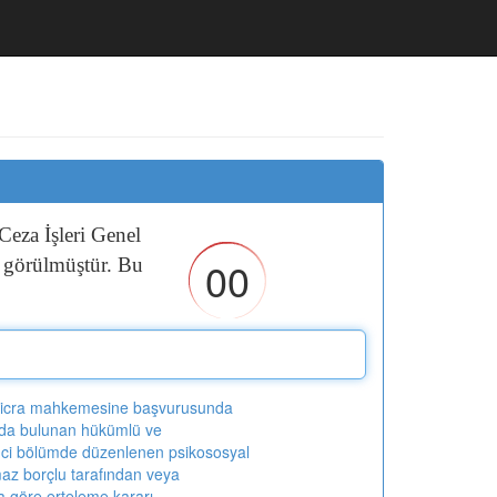
Ceza
İşleri
Genel
00
r
görülmüştür.
Bu
 icra mahkemesine başvurusunda
da bulunan hükümlü ve
nci bölümde düzenlenen psikososyal
az borçlu tarafından veya
 göre erteleme kararı