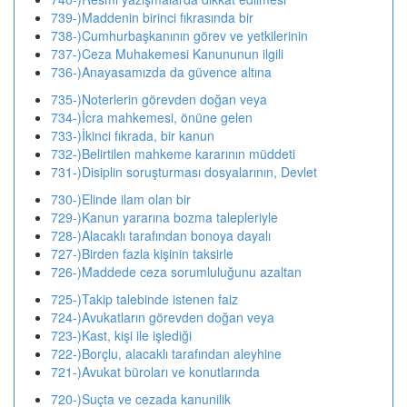
739-)Maddenin birinci fıkrasında bir
738-)Cumhurbaşkanının görev ve yetkilerinin
737-)Ceza Muhakemesi Kanununun ilgili
736-)Anayasamızda da güvence altına
735-)Noterlerin görevden doğan veya
734-)İcra mahkemesi, önüne gelen
733-)İkinci fıkrada, bir kanun
732-)Belirtilen mahkeme kararının müddeti
731-)Disiplin soruşturması dosyalarının, Devlet
730-)Elinde ilam olan bir
729-)Kanun yararına bozma talepleriyle
728-)Alacaklı tarafından bonoya dayalı
727-)Birden fazla kişinin taksirle
726-)Maddede ceza sorumluluğunu azaltan
725-)Takip talebinde istenen faiz
724-)Avukatların görevden doğan veya
723-)Kast, kişi ile işlediği
722-)Borçlu, alacaklı tarafından aleyhine
721-)Avukat büroları ve konutlarında
720-)Suçta ve cezada kanunilik