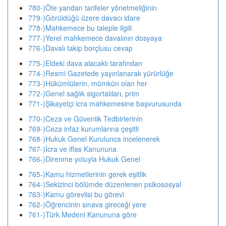
780-)Öte yandan tarifeler yönetmeliğinin
779-)Görüldüğü üzere davacı idare
778-)Mahkemece bu taleple ilgili
777-)Yerel mahkemece davalının dosyaya
776-)Davalı takip borçlusu cevap
775-)Eldeki dava alacaklı tarafından
774-)Resmi Gazetede yayınlanarak yürürlüğe
773-)Hükümlülerin, mümkün olan her
772-)Genel sağlık sigortalıları, prim
771-)Şikayetçi icra mahkemesine başvurusunda
770-)Ceza ve Güvenlik Tedbirlerinin
769-)Ceza infaz kurumlarına çeşitli
768-)Hukuk Genel Kurulunca incelenerek
767-)İcra ve iflas Kanununa
766-)Direnme yoluyla Hukuk Genel
765-)Kamu hizmetlerinin gerek eşitlik
764-)Sekizinci bölümde düzenlenen psikososyal
763-)Kamu görevlisi bu görevi
762-)Öğrencinin sınava gireceği yere
761-)Türk Medeni Kanununa göre