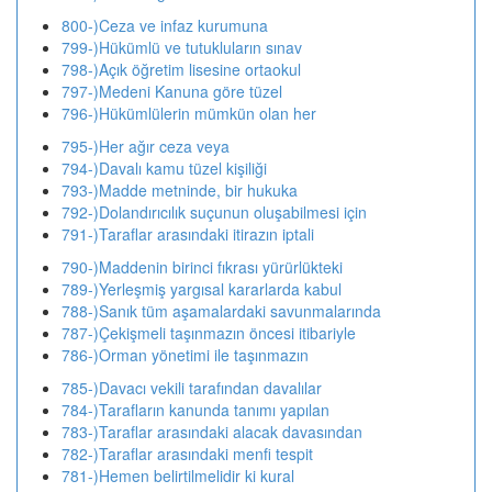
800-)Ceza ve infaz kurumuna
799-)Hükümlü ve tutukluların sınav
798-)Açık öğretim lisesine ortaokul
797-)Medeni Kanuna göre tüzel
796-)Hükümlülerin mümkün olan her
795-)Her ağır ceza veya
794-)Davalı kamu tüzel kişiliği
793-)Madde metninde, bir hukuka
792-)Dolandırıcılık suçunun oluşabilmesi için
791-)Taraflar arasındaki itirazın iptali
790-)Maddenin birinci fıkrası yürürlükteki
789-)Yerleşmiş yargısal kararlarda kabul
788-)Sanık tüm aşamalardaki savunmalarında
787-)Çekişmeli taşınmazın öncesi itibariyle
786-)Orman yönetimi ile taşınmazın
785-)Davacı vekili tarafından davalılar
784-)Tarafların kanunda tanımı yapılan
783-)Taraflar arasındaki alacak davasından
782-)Taraflar arasındaki menfi tespit
781-)Hemen belirtilmelidir ki kural