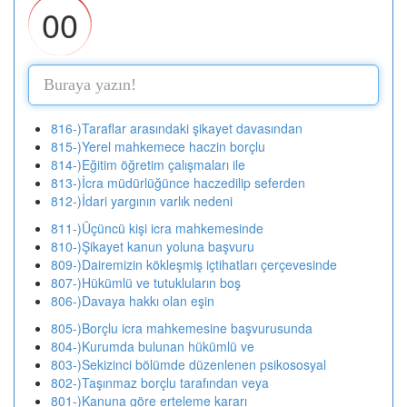
00
816-)Taraflar arasındaki şikayet davasından
815-)Yerel mahkemece haczin borçlu
814-)Eğitim öğretim çalışmaları ile
813-)İcra müdürlüğünce haczedilip seferden
812-)İdari yargının varlık nedeni
811-)Üçüncü kişi icra mahkemesinde
810-)Şikayet kanun yoluna başvuru
809-)Dairemizin kökleşmiş içtihatları çerçevesinde
807-)Hükümlü ve tutukluların boş
806-)Davaya hakkı olan eşin
805-)Borçlu icra mahkemesine başvurusunda
804-)Kurumda bulunan hükümlü ve
803-)Sekizinci bölümde düzenlenen psikososyal
802-)Taşınmaz borçlu tarafından veya
801-)Kanuna göre erteleme kararı