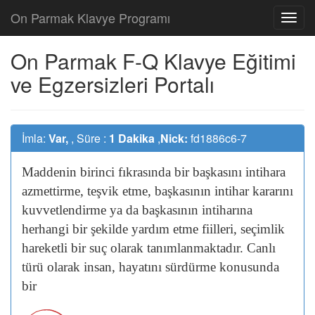
On Parmak Klavye Programı
On Parmak F-Q Klavye Eğitimi
ve Egzersizleri Portalı
İmla:
Var,
, Süre :
1 Dakika
,
Nick:
fd1886c6-7
Maddenin
birinci
fıkrasında
bir
başkasını
intihara
azmettirme,
teşvik
etme,
başkasının
intihar
kararını
kuvvetlendirme
ya
da
başkasının
intiharına
herhangi
bir
şekilde
yardım
etme
fiilleri,
seçimlik
hareketli
bir
suç
olarak
tanımlanmaktadır.
Canlı
türü
olarak
insan,
hayatını
sürdürme
konusunda
bir