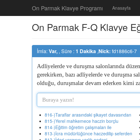
On Parmak Klavye Programı
Anasayfa
On Parmak F-Q Klavye Eğit
İmla:
Var,
, Süre :
1 Dakika
,
Nick:
fd1886c6-7
Adliyelerde
ve
duruşma
salonlarında
düze
gerekirken,
bazı
adliyelerde
ve
duruşma
sa
olduğu,
duruşmalar
devam
ederken
kimi
z
816-)Taraflar arasındaki şikayet davasından
815-)Yerel mahkemece haczin borçlu
814-)Eğitim öğretim çalışmaları ile
813-)İcra müdürlüğünce haczedilip seferden
812-)İdari yargının varlık nedeni