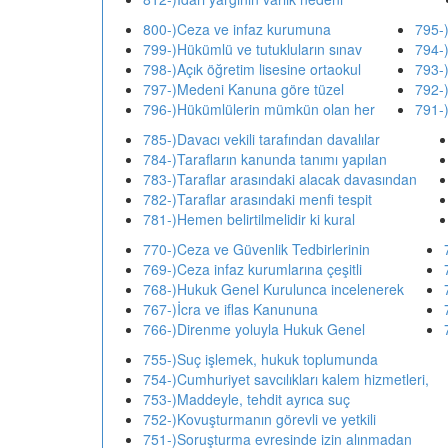
800-)Ceza ve infaz kurumuna
795-
799-)Hükümlü ve tutukluların sınav
794-)
798-)Açık öğretim lisesine ortaokul
793-
797-)Medeni Kanuna göre tüzel
792-)
796-)Hükümlülerin mümkün olan her
791-)
785-)Davacı vekili tarafından davalılar
784-)Tarafların kanunda tanımı yapılan
783-)Taraflar arasındaki alacak davasından
782-)Taraflar arasındaki menfi tespit
781-)Hemen belirtilmelidir ki kural
770-)Ceza ve Güvenlik Tedbirlerinin
769-)Ceza infaz kurumlarına çeşitli
768-)Hukuk Genel Kurulunca incelenerek
767-)İcra ve iflas Kanununa
766-)Direnme yoluyla Hukuk Genel
755-)Suç işlemek, hukuk toplumunda
754-)Cumhuriyet savcılıkları kalem hizmetleri,
753-)Maddeyle, tehdit ayrıca suç
752-)Kovuşturmanın görevli ve yetkili
751-)Soruşturma evresinde izin alınmadan