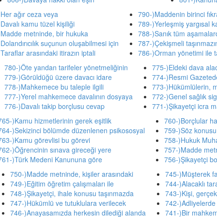
)Her ağır ceza veya
790-)Maddenin birinci fıkr
Davalı kamu tüzel kişiliği
789-)Yerleşmiş yargısal k
)Madde metninde, bir hukuka
788-)Sanık tüm aşamalar
Dolandırıcılık suçunun oluşabilmesi için
787-)Çekişmeli taşınmazın 
Taraflar arasındaki itirazın iptali
786-)Orman yönetimi ile 
780-)Öte yandan tarifeler yönetmeliğinin
775-)Eldeki dava alac
779-)Görüldüğü üzere davacı idare
774-)Resmi Gazetede
778-)Mahkemece bu taleple ilgili
773-)Hükümlülerin, 
777-)Yerel mahkemece davalının dosyaya
772-)Genel sağlık sigo
776-)Davalı takip borçlusu cevap
771-)Şikayetçi icra
765-)Kamu hizmetlerinin gerek eşitlik
760-)Borçlular h
764-)Sekizinci bölümde düzenlenen psikososyal
759-)Söz konusu 
763-)Kamu görevlisi bu görevi
758-)Hukuk Muh
762-)Öğrencinin sınava gireceği yere
757-)Madde metni
761-)Türk Medeni Kanununa göre
756-)Şikayetçi bo
750-)Madde metninde, kişiler arasındaki
745-)Müşterek fail
749-)Eğitim öğretim çalışmaları ile
744-)Alacaklı tar
748-)Şikayetçi, ihale konusu taşınmazda
743-)Kişi, gerçek
747-)Hükümlü ve tutuklulara verilecek
742-)Adliyelerde
746-)Anayasamızda herkesin dilediği alanda
741-)Bir mahkeme