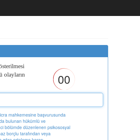
österilmesi
00
cü
olayların
 icra mahkemesine başvurusunda
da bulunan hükümlü ve
nci bölümde düzenlenen psikososyal
az borçlu tarafından veya
 göre erteleme kararı