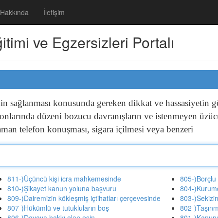
Hakkında
İletişim
imi ve Egzersizleri Portalı
nin
sağlanması
konusunda
gereken
dikkat
ve
hassasiyetin
g
lonlarında
düzeni
bozucu
davranışların
ve
istenmeyen
üzü
aman
telefon
konuşması,
sigara
içilmesi
veya
benzeri
811-)Üçüncü kişi icra mahkemesinde
805-)Borçlu
810-)Şikayet kanun yoluna başvuru
804-)Kurum
809-)Dairemizin kökleşmiş içtihatları çerçevesinde
803-)Sekizi
807-)Hükümlü ve tutukluların boş
802-)Taşınm
806-)Davaya hakkı olan eşin
801-)Kanuna