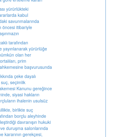
ası yürürlükteki
ararlarda kabul
daki savunmalarında
öncesi itibariyle
taşınmazın
aklı tarafından
 yayınlanarak yürürlüğe
mümkün olan her
rtalıları, prim
 mahkemesine başvurusunda
akkında çeke dayalı
suç, seçimlik
akemesi Kanunu gereğince
nde, siyasi hakların
rçluların ihalenin usulsüz
likte, birlikte suç
afından borçlu aleyhinde
leştirdiği davranışın hukuki
 ve duruşma salonlarında
 kararının gerekçesi,