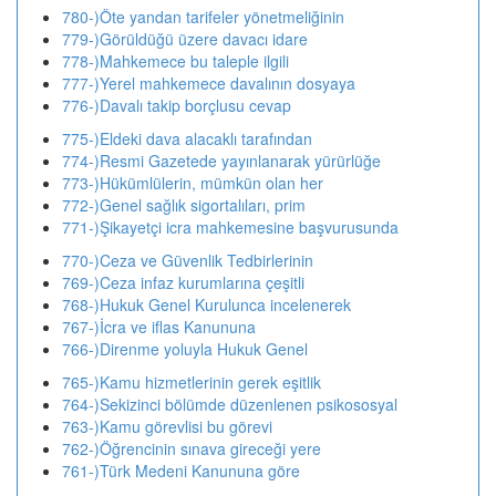
780-)Öte yandan tarifeler yönetmeliğinin
779-)Görüldüğü üzere davacı idare
778-)Mahkemece bu taleple ilgili
777-)Yerel mahkemece davalının dosyaya
776-)Davalı takip borçlusu cevap
775-)Eldeki dava alacaklı tarafından
774-)Resmi Gazetede yayınlanarak yürürlüğe
773-)Hükümlülerin, mümkün olan her
772-)Genel sağlık sigortalıları, prim
771-)Şikayetçi icra mahkemesine başvurusunda
770-)Ceza ve Güvenlik Tedbirlerinin
769-)Ceza infaz kurumlarına çeşitli
768-)Hukuk Genel Kurulunca incelenerek
767-)İcra ve iflas Kanununa
766-)Direnme yoluyla Hukuk Genel
765-)Kamu hizmetlerinin gerek eşitlik
764-)Sekizinci bölümde düzenlenen psikososyal
763-)Kamu görevlisi bu görevi
762-)Öğrencinin sınava gireceği yere
761-)Türk Medeni Kanununa göre