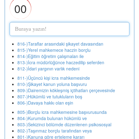
00
816-)Taraflar arasındaki şikayet davasından
815-)Yerel mahkemece haczin borçlu
814-)Eğitim öğretim çalışmaları ile
813-)İcra müdürlüğünce haczedilip seferden
812-)İdari yargının varlık nedeni
811-)Üçüncü kişi icra mahkemesinde
810-)Şikayet kanun yoluna başvuru
809-)Dairemizin kökleşmiş içtihatları çerçevesinde
807-)Hükümlü ve tutukluların boş
806-)Davaya hakkı olan eşin
805-)Borçlu icra mahkemesine başvurusunda
804-)Kurumda bulunan hükümlü ve
803-)Sekizinci bölümde düzenlenen psikososyal
802-)Taşınmaz borçlu tarafından veya
801-)Kanuna göre erteleme kararı