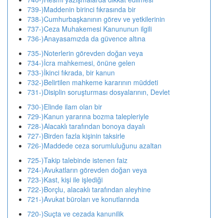
739-)Maddenin birinci fıkrasında bir
738-)Cumhurbaşkanının görev ve yetkilerinin
737-)Ceza Muhakemesi Kanununun ilgili
736-)Anayasamızda da güvence altına
735-)Noterlerin görevden doğan veya
734-)İcra mahkemesi, önüne gelen
733-)İkinci fıkrada, bir kanun
732-)Belirtilen mahkeme kararının müddeti
731-)Disiplin soruşturması dosyalarının, Devlet
730-)Elinde ilam olan bir
729-)Kanun yararına bozma talepleriyle
728-)Alacaklı tarafından bonoya dayalı
727-)Birden fazla kişinin taksirle
726-)Maddede ceza sorumluluğunu azaltan
725-)Takip talebinde istenen faiz
724-)Avukatların görevden doğan veya
723-)Kast, kişi ile işlediği
722-)Borçlu, alacaklı tarafından aleyhine
721-)Avukat büroları ve konutlarında
720-)Suçta ve cezada kanunilik