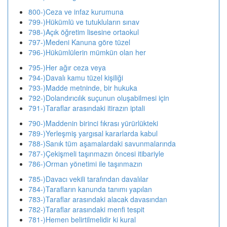
800-)Ceza ve infaz kurumuna
799-)Hükümlü ve tutukluların sınav
798-)Açık öğretim lisesine ortaokul
797-)Medeni Kanuna göre tüzel
796-)Hükümlülerin mümkün olan her
795-)Her ağır ceza veya
794-)Davalı kamu tüzel kişiliği
793-)Madde metninde, bir hukuka
792-)Dolandırıcılık suçunun oluşabilmesi için
791-)Taraflar arasındaki itirazın iptali
790-)Maddenin birinci fıkrası yürürlükteki
789-)Yerleşmiş yargısal kararlarda kabul
788-)Sanık tüm aşamalardaki savunmalarında
787-)Çekişmeli taşınmazın öncesi itibariyle
786-)Orman yönetimi ile taşınmazın
785-)Davacı vekili tarafından davalılar
784-)Tarafların kanunda tanımı yapılan
783-)Taraflar arasındaki alacak davasından
782-)Taraflar arasındaki menfi tespit
781-)Hemen belirtilmelidir ki kural