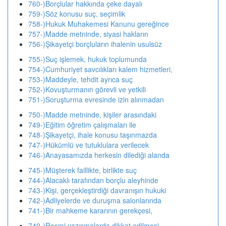
760-)Borçlular hakkında çeke dayalı
759-)Söz konusu suç, seçimlik
758-)Hukuk Muhakemesi Kanunu gereğince
757-)Madde metninde, siyasi hakların
756-)Şikayetçi borçluların ihalenin usulsüz
755-)Suç işlemek, hukuk toplumunda
754-)Cumhuriyet savcılıkları kalem hizmetleri,
753-)Maddeyle, tehdit ayrıca suç
752-)Kovuşturmanın görevli ve yetkili
751-)Soruşturma evresinde izin alınmadan
750-)Madde metninde, kişiler arasındaki
749-)Eğitim öğretim çalışmaları ile
748-)Şikayetçi, ihale konusu taşınmazda
747-)Hükümlü ve tutuklulara verilecek
746-)Anayasamızda herkesin dilediği alanda
745-)Müşterek faillikte, birlikte suç
744-)Alacaklı tarafından borçlu aleyhinde
743-)Kişi, gerçekleştirdiği davranışın hukuki
742-)Adliyelerde ve duruşma salonlarında
741-)Bir mahkeme kararının gerekçesi,
740-)Resmi yazışmalarda dikkat edilmesi