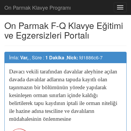
On Parmak Klavye Programı
On Parmak F-Q Klavye Eğitimi
ve Egzersizleri Portalı
İmla:
Var,
, Süre :
1 Dakika
,
Nick:
fd1886c6-7
Davacı
vekili
tarafından
davalılar
aleyhine
açılan
davada
davalılar
adlarına
tapuda
kayıtlı
olan
taşınmazın
bir
bölümünün
yörede
yapılarak
kesinleşen
orman
sınırları
içinde
kaldığı
belirtilerek
tapu
kaydının
iptali
ile
orman
niteliği
ile
hazine
adına
tesciline
ve
davalıların
müdahalesinin
önlenmesine