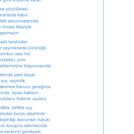
ası yürürlükteki
ararlarda kabul
daki savunmalarında
öncesi itibariyle
taşınmazın
aklı tarafından
 yayınlanarak yürürlüğe
mümkün olan her
rtalıları, prim
 mahkemesine başvurusunda
akkında çeke dayalı
suç, seçimlik
akemesi Kanunu gereğince
nde, siyasi hakların
rçluların ihalenin usulsüz
likte, birlikte suç
afından borçlu aleyhinde
leştirdiği davranışın hukuki
 ve duruşma salonlarında
 kararının gerekçesi,