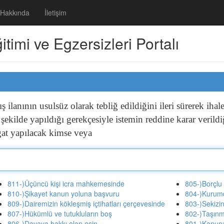
Hakkında
İletişim
imi ve Egzersizleri Portalı
tış
ilanının
usulsüz
olarak
tebliğ
edildiğini
ileri
sürerek
ihal
n
şekilde
yapıldığı
gerekçesiyle
istemin
reddine
karar
verild
gat
yapılacak
kimse
veya
811-)Üçüncü kişi icra mahkemesinde
805-)Borçlu
810-)Şikayet kanun yoluna başvuru
804-)Kurum
809-)Dairemizin kökleşmiş içtihatları çerçevesinde
803-)Sekizi
807-)Hükümlü ve tutukluların boş
802-)Taşınm
806-)Davaya hakkı olan eşin
801-)Kanuna