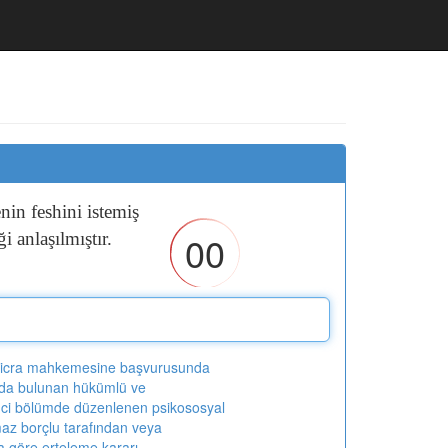
enin
feshini
istemiş
00
iği
anlaşılmıştır.
 icra mahkemesine başvurusunda
da bulunan hükümlü ve
nci bölümde düzenlenen psikososyal
az borçlu tarafından veya
 göre erteleme kararı