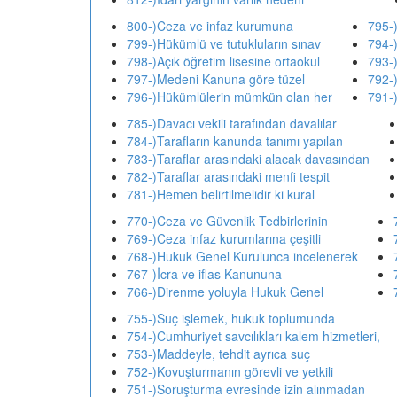
800-)Ceza ve infaz kurumuna
795-
799-)Hükümlü ve tutukluların sınav
794-)
798-)Açık öğretim lisesine ortaokul
793-
797-)Medeni Kanuna göre tüzel
792-)
796-)Hükümlülerin mümkün olan her
791-)
785-)Davacı vekili tarafından davalılar
784-)Tarafların kanunda tanımı yapılan
783-)Taraflar arasındaki alacak davasından
782-)Taraflar arasındaki menfi tespit
781-)Hemen belirtilmelidir ki kural
770-)Ceza ve Güvenlik Tedbirlerinin
769-)Ceza infaz kurumlarına çeşitli
768-)Hukuk Genel Kurulunca incelenerek
767-)İcra ve iflas Kanununa
766-)Direnme yoluyla Hukuk Genel
755-)Suç işlemek, hukuk toplumunda
754-)Cumhuriyet savcılıkları kalem hizmetleri,
753-)Maddeyle, tehdit ayrıca suç
752-)Kovuşturmanın görevli ve yetkili
751-)Soruşturma evresinde izin alınmadan