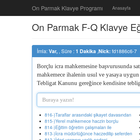
On Parmak Klavye Programı
Anasayfa
On Parmak F-Q Klavye Eğit
İmla:
Var,
, Süre :
1 Dakika
,
Nick:
fd1886c6-7
Borçlu
icra
mahkemesine
başvurusunda
sa
mahkemece
ihalenin
usul
ve
yasaya
uygu
Tebligat
Kanunu
gereğince
kendisine
tebli
816-)Taraflar arasındaki şikayet davasından
815-)Yerel mahkemece haczin borçlu
814-)Eğitim öğretim çalışmaları ile
813-)İcra müdürlüğünce haczedilip seferden
812-)İdari yargının varlık nedeni