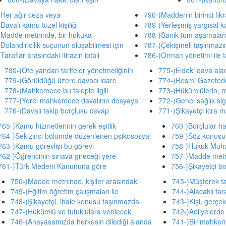
)Her ağır ceza veya
790-)Maddenin birinci fıkr
Davalı kamu tüzel kişiliği
789-)Yerleşmiş yargısal k
)Madde metninde, bir hukuka
788-)Sanık tüm aşamalar
Dolandırıcılık suçunun oluşabilmesi için
787-)Çekişmeli taşınmazın 
Taraflar arasındaki itirazın iptali
786-)Orman yönetimi ile 
780-)Öte yandan tarifeler yönetmeliğinin
775-)Eldeki dava alac
779-)Görüldüğü üzere davacı idare
774-)Resmi Gazetede
778-)Mahkemece bu taleple ilgili
773-)Hükümlülerin, 
777-)Yerel mahkemece davalının dosyaya
772-)Genel sağlık sigo
776-)Davalı takip borçlusu cevap
771-)Şikayetçi icra
765-)Kamu hizmetlerinin gerek eşitlik
760-)Borçlular h
764-)Sekizinci bölümde düzenlenen psikososyal
759-)Söz konusu 
763-)Kamu görevlisi bu görevi
758-)Hukuk Muh
762-)Öğrencinin sınava gireceği yere
757-)Madde metni
761-)Türk Medeni Kanununa göre
756-)Şikayetçi bo
750-)Madde metninde, kişiler arasındaki
745-)Müşterek fail
749-)Eğitim öğretim çalışmaları ile
744-)Alacaklı tar
748-)Şikayetçi, ihale konusu taşınmazda
743-)Kişi, gerçek
747-)Hükümlü ve tutuklulara verilecek
742-)Adliyelerde
746-)Anayasamızda herkesin dilediği alanda
741-)Bir mahkeme