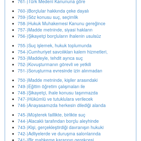
761-)Türk Medeni Kanununa göre
760-)Borçlular hakkında çeke dayalı
759-)Söz konusu suç, seçimlik
758-)Hukuk Muhakemesi Kanunu gereğince
757-)Madde metninde, siyasi hakların
756-)Şikayetçi borçluların ihalenin usulsüz
755-)Suç işlemek, hukuk toplumunda
754-)Cumhuriyet savcılıkları kalem hizmetleri,
753-)Maddeyle, tehdit ayrıca suç
752-)Kovuşturmanın görevli ve yetkili
751-)Soruşturma evresinde izin alınmadan
750-)Madde metninde, kişiler arasındaki
749-)Eğitim öğretim çalışmaları ile
748-)Şikayetçi, ihale konusu taşınmazda
747-)Hükümlü ve tutuklulara verilecek
746-)Anayasamızda herkesin dilediği alanda
745-)Müşterek faillikte, birlikte suç
744-)Alacaklı tarafından borçlu aleyhinde
743-)Kişi, gerçekleştirdiği davranışın hukuki
742-)Adliyelerde ve duruşma salonlarında
741-)Bir mahkeme kararının gerekçesi,