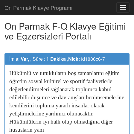
On Parmak Klavye Programı
On Parmak F-Q Klavye Eğitimi
ve Egzersizleri Portalı
İmla:
Var,
, Süre :
1 Dakika
,
Nick:
fd1886c6-7
Hükümlü
ve
tutukluların
boş
zamanlarını
eğitim
öğretim
sosyal
kültürel
ve
sportif
faaliyetlerle
değerlendirmeleri
sağlanarak
toplumca
kabul
edilebilir
düşünce
ve
davranışları
benimsemelerine
kendilerini
topluma
yararlı
insanlar
olarak
yetiştirmelerine
yardımcı
olunacaktır.
Hükümlülerin
iyi
halli
olup
olmadığına
diğer
hususların
yanı