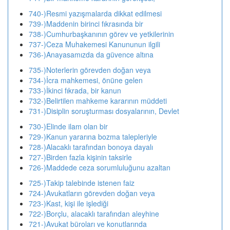
740-)Resmi yazışmalarda dikkat edilmesi
739-)Maddenin birinci fıkrasında bir
738-)Cumhurbaşkanının görev ve yetkilerinin
737-)Ceza Muhakemesi Kanununun ilgili
736-)Anayasamızda da güvence altına
735-)Noterlerin görevden doğan veya
734-)İcra mahkemesi, önüne gelen
733-)İkinci fıkrada, bir kanun
732-)Belirtilen mahkeme kararının müddeti
731-)Disiplin soruşturması dosyalarının, Devlet
730-)Elinde ilam olan bir
729-)Kanun yararına bozma talepleriyle
728-)Alacaklı tarafından bonoya dayalı
727-)Birden fazla kişinin taksirle
726-)Maddede ceza sorumluluğunu azaltan
725-)Takip talebinde istenen faiz
724-)Avukatların görevden doğan veya
723-)Kast, kişi ile işlediği
722-)Borçlu, alacaklı tarafından aleyhine
721-)Avukat büroları ve konutlarında