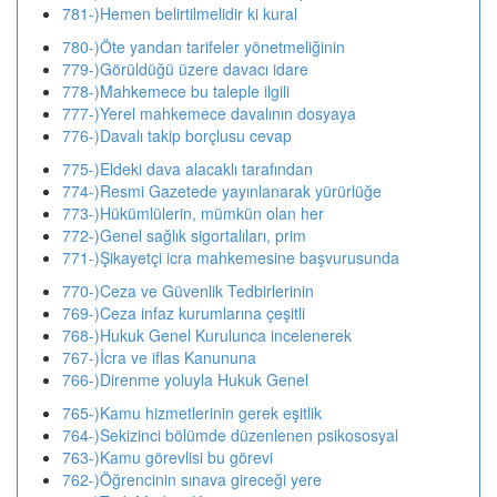
781-)Hemen belirtilmelidir ki kural
780-)Öte yandan tarifeler yönetmeliğinin
779-)Görüldüğü üzere davacı idare
778-)Mahkemece bu taleple ilgili
777-)Yerel mahkemece davalının dosyaya
776-)Davalı takip borçlusu cevap
775-)Eldeki dava alacaklı tarafından
774-)Resmi Gazetede yayınlanarak yürürlüğe
773-)Hükümlülerin, mümkün olan her
772-)Genel sağlık sigortalıları, prim
771-)Şikayetçi icra mahkemesine başvurusunda
770-)Ceza ve Güvenlik Tedbirlerinin
769-)Ceza infaz kurumlarına çeşitli
768-)Hukuk Genel Kurulunca incelenerek
767-)İcra ve iflas Kanununa
766-)Direnme yoluyla Hukuk Genel
765-)Kamu hizmetlerinin gerek eşitlik
764-)Sekizinci bölümde düzenlenen psikososyal
763-)Kamu görevlisi bu görevi
762-)Öğrencinin sınava gireceği yere