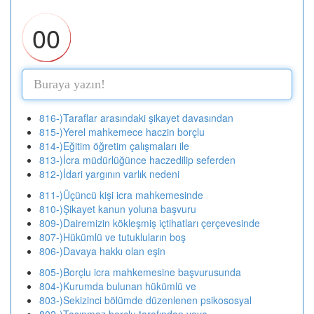
00
816-)Taraflar arasındaki şikayet davasından
815-)Yerel mahkemece haczin borçlu
814-)Eğitim öğretim çalışmaları ile
813-)İcra müdürlüğünce haczedilip seferden
812-)İdari yargının varlık nedeni
811-)Üçüncü kişi icra mahkemesinde
810-)Şikayet kanun yoluna başvuru
809-)Dairemizin kökleşmiş içtihatları çerçevesinde
807-)Hükümlü ve tutukluların boş
806-)Davaya hakkı olan eşin
805-)Borçlu icra mahkemesine başvurusunda
804-)Kurumda bulunan hükümlü ve
803-)Sekizinci bölümde düzenlenen psikososyal