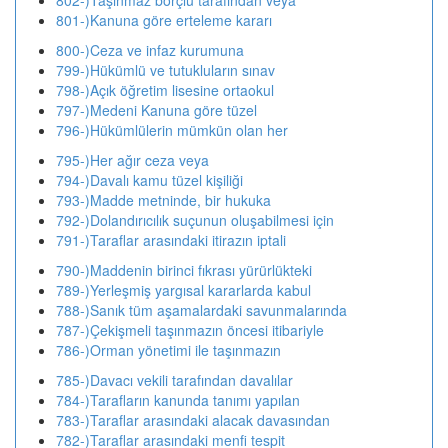
802-)Taşınmaz borçlu tarafından veya
801-)Kanuna göre erteleme kararı
800-)Ceza ve infaz kurumuna
799-)Hükümlü ve tutukluların sınav
798-)Açık öğretim lisesine ortaokul
797-)Medeni Kanuna göre tüzel
796-)Hükümlülerin mümkün olan her
795-)Her ağır ceza veya
794-)Davalı kamu tüzel kişiliği
793-)Madde metninde, bir hukuka
792-)Dolandırıcılık suçunun oluşabilmesi için
791-)Taraflar arasındaki itirazın iptali
790-)Maddenin birinci fıkrası yürürlükteki
789-)Yerleşmiş yargısal kararlarda kabul
788-)Sanık tüm aşamalardaki savunmalarında
787-)Çekişmeli taşınmazın öncesi itibariyle
786-)Orman yönetimi ile taşınmazın
785-)Davacı vekili tarafından davalılar
784-)Tarafların kanunda tanımı yapılan
783-)Taraflar arasındaki alacak davasından
782-)Taraflar arasındaki menfi tespit