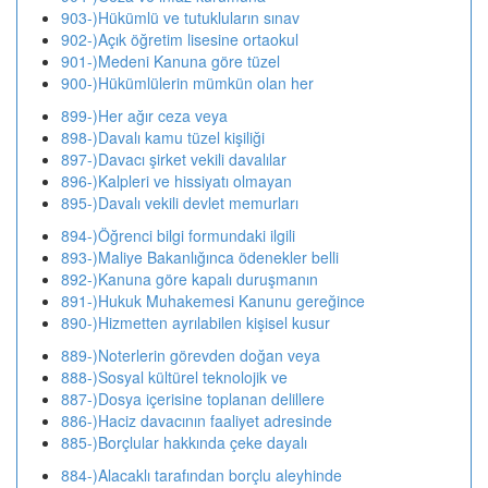
903-)Hükümlü ve tutukluların sınav
902-)Açık öğretim lisesine ortaokul
901-)Medeni Kanuna göre tüzel
900-)Hükümlülerin mümkün olan her
899-)Her ağır ceza veya
898-)Davalı kamu tüzel kişiliği
897-)Davacı şirket vekili davalılar
896-)Kalpleri ve hissiyatı olmayan
895-)Davalı vekili devlet memurları
894-)Öğrenci bilgi formundaki ilgili
893-)Maliye Bakanlığınca ödenekler belli
892-)Kanuna göre kapalı duruşmanın
891-)Hukuk Muhakemesi Kanunu gereğince
890-)Hizmetten ayrılabilen kişisel kusur
889-)Noterlerin görevden doğan veya
888-)Sosyal kültürel teknolojik ve
887-)Dosya içerisine toplanan delillere
886-)Haciz davacının faaliyet adresinde
885-)Borçlular hakkında çeke dayalı
884-)Alacaklı tarafından borçlu aleyhinde