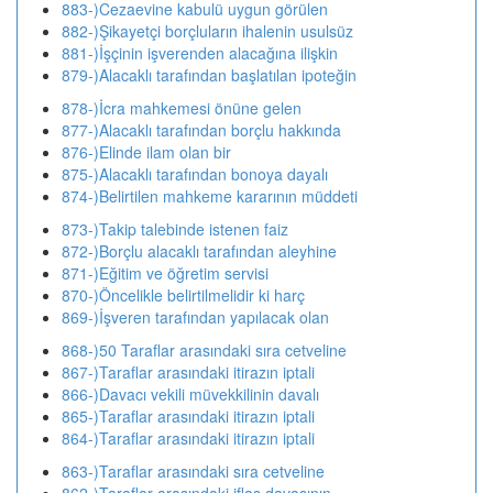
883-)Cezaevine kabulü uygun görülen
882-)Şikayetçi borçluların ihalenin usulsüz
881-)İşçinin işverenden alacağına ilişkin
879-)Alacaklı tarafından başlatılan ipoteğin
878-)İcra mahkemesi önüne gelen
877-)Alacaklı tarafından borçlu hakkında
876-)Elinde ilam olan bir
875-)Alacaklı tarafından bonoya dayalı
874-)Belirtilen mahkeme kararının müddeti
873-)Takip talebinde istenen faiz
872-)Borçlu alacaklı tarafından aleyhine
871-)Eğitim ve öğretim servisi
870-)Öncelikle belirtilmelidir ki harç
869-)İşveren tarafından yapılacak olan
868-)50 Taraflar arasındaki sıra cetveline
867-)Taraflar arasındaki itirazın iptali
866-)Davacı vekili müvekkilinin davalı
865-)Taraflar arasındaki itirazın iptali
864-)Taraflar arasındaki itirazın iptali
863-)Taraflar arasındaki sıra cetveline