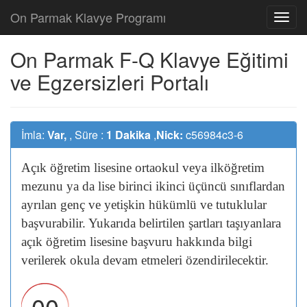
On Parmak Klavye Programı
On Parmak F-Q Klavye Eğitimi
ve Egzersizleri Portalı
İmla:
Var,
, Süre :
1 Dakika
,
Nick:
c56984c3-6
Açık
öğretim
lisesine
ortaokul
veya
ilköğretim
mezunu
ya
da
lise
birinci
ikinci
üçüncü
sınıflardan
ayrılan
genç
ve
yetişkin
hükümlü
ve
tutuklular
başvurabilir.
Yukarıda
belirtilen
şartları
taşıyanlara
açık
öğretim
lisesine
başvuru
hakkında
bilgi
verilerek
okula
devam
etmeleri
özendirilecektir.
00