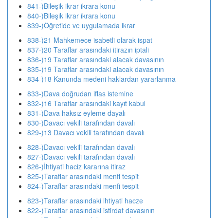
841-)Bileşik ikrar ikrara konu
840-)Bileşik ikrar ikrara konu
839-)Öğretide ve uygulamada ikrar
838-)21 Mahkemece isabetli olarak ispat
837-)20 Taraflar arasındaki itirazın iptali
836-)19 Taraflar arasındaki alacak davasının
835-)19 Taraflar arasındaki alacak davasının
834-)18 Kanunda medeni haklardan yararlanma
833-)Dava doğrudan iflas istemine
832-)16 Taraflar arasındaki kayıt kabul
831-)Dava haksız eyleme dayalı
830-)Davacı vekili tarafından davalı
829-)13 Davacı vekili tarafından davalı
828-)Davacı vekili tarafından davalı
827-)Davacı vekili tarafından davalı
826-)İhtiyati haciz kararına itiraz
825-)Taraflar arasındaki menfi tespit
824-)Taraflar arasındaki menfi tespit
823-)Taraflar arasındaki ihtiyati hacze
822-)Taraflar arasındaki istirdat davasının