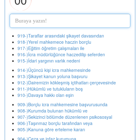
919-)Taraflar arasındaki şikayet davasından
918-)Yerel mahkemece haczin borçlu
917-)Eğitim öğretim çalışmaları ile
916-)İcra müdürlüğünce haczedilip seferden
915-)İdari yargının varlık nedeni
914-)Üçüncü kişi icra mahkemesinde
913-)Şikayet kanun yoluna başvuru
912-)Dairemizin kökleşmiş içtihatları çerçevesinde
911-)Hükümlü ve tutukluların boş
910-)Davaya hakkı olan eşin
909-)Borçlu icra mahkemesine başvurusunda
908-)Kurumda bulunan hükümlü ve
907-)Sekizinci bölümde düzenlenen psikososyal
906-)Taşınmaz borçlu tarafından veya
905-)Kanuna göre erteleme kararı
904-)Ceza ve infaz kurumuna