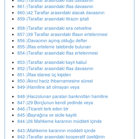
862-)Taraflar arasındaki iflas davasının
861-)Taraflar arasındaki iflas davasının
860-)42 Taraflar arasındaki alacak davasının
859-)Taraflar arasındaki itirazın iptali
858-)Taraflar arasındaki sıra cetveline
857-)39 Taraflar arasındaki iflasın ertelenmesi
856-)Davacının açmış olduğu defter
855-)İflas erteleme talebinde bulunan
854-)Taraflar arasındaki iflas ertelenmesi
853-)Taraflar arasındaki kayıt kabul
852-)Taraflar arasındaki iflas davasının
851-)İflas idaresi üç kişiden
850-)İkinci haciz ihbarnamesine süresi
849-)Hamiline ait olmayan veya
848-)Haczolunan paraları banknotları hamiline
847-)29 Borçlunun kendi yedinde veya
846-)Ticareti terk eden bir
845-)Bayrağına ve sicile kayıtlı
844-)26 Mahkeme kararının müddeti içinde
843-)Mahkeme kararının müddeti içinde
842-)Taraflar arasındaki kooperatif üyeliğinin